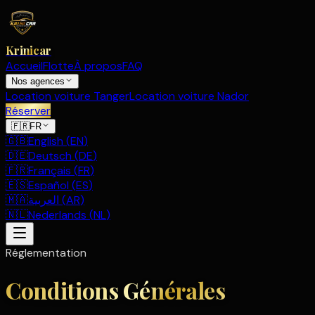
Krinicar
Accueil
Flotte
À propos
FAQ
Nos agences
Location voiture Tanger
Location voiture Nador
Réserver
🇫🇷
FR
🇬🇧
English
(
EN
)
🇩🇪
Deutsch
(
DE
)
🇫🇷
Français
(
FR
)
🇪🇸
Español
(
ES
)
🇲🇦
العربية
(
AR
)
🇳🇱
Nederlands
(
NL
)
Réglementation
Conditions Générales