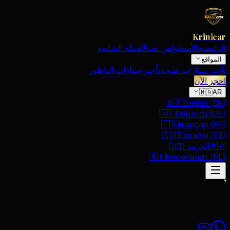
Krinicar
الرئيسية
الأسطول
من نحن
الأسئلة الشائعة
المواقع
تأجير سيارات طنجة
تأجير سيارات الناظور
احجز الآن
🇲🇦
AR
🇬🇧
English
(
EN
)
🇩🇪
Deutsch
(
DE
)
🇫🇷
Français
(
FR
)
🇪🇸
Español
(
ES
)
🇲🇦
العربية
(
AR
)
🇳🇱
Nederlands
(
NL
)